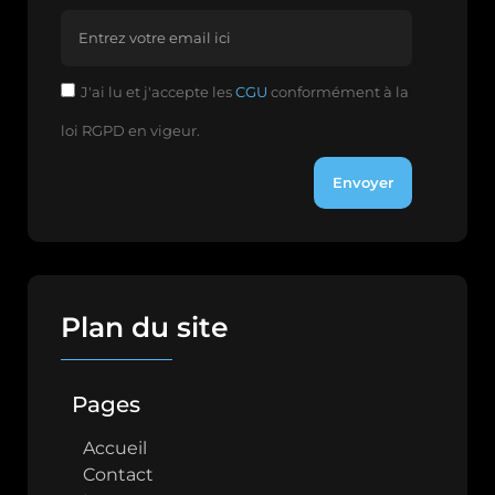
J'ai lu et j'accepte les
CGU
conformément à la
loi RGPD en vigeur.
Envoyer
Plan du site
Pages
Accueil
Contact