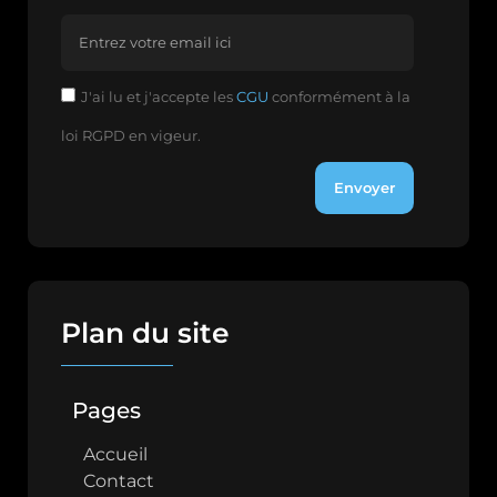
J'ai lu et j'accepte les
CGU
conformément à la
loi RGPD en vigeur.
Envoyer
Plan du site
Pages
Accueil
Contact