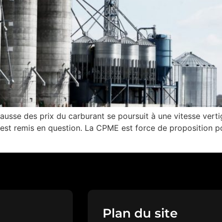
hausse des prix du carburant se poursuit à une vitesse vert
i est remis en question. La CPME est force de proposition p
Plan du site