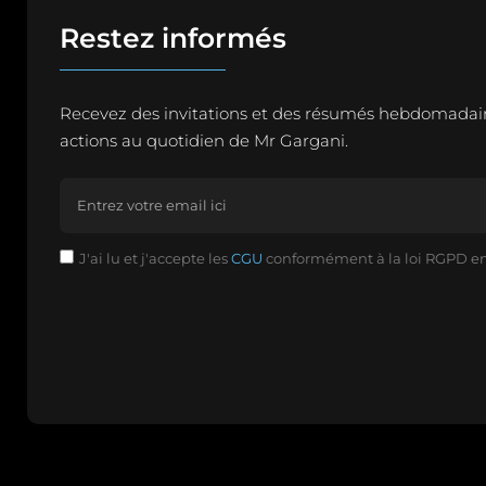
Restez informés
Recevez des invitations et des résumés hebdomadaire
actions au quotidien de Mr Gargani.
J'ai lu et j'accepte les
CGU
conformément à la loi RGPD en